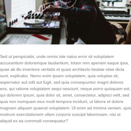
Sed ut perspiciatis, unde omnis iste natus error sit voluptatem
accusantium doloremque laudantium, totam rem aperiam eaque ipsa,
quae ab illo inventore veritatis et quasi architecto beatae vitae dicta
sunt, explicabo. Nemo enim ipsam voluptatem, quia voluptas sit,
aspernatur aut odit aut fugit, sed quia consequuntur magni dolores
eos, qui ratione voluptatem sequi nesciunt, neque porro quisquam est,
qui dolorem ipsum, quia dolor sit, amet, consectetur, adipisci velit, sed
quia non numquam eius modi tempora incidunt, ut labore et dolore
magnam aliquam quaerat voluptatem. Ut enim ad minima veniam, quis
nostrum exercitationem ullam corporis suscipit laboriosam, nisi ut
aliquid ex ea commodi consequatur?