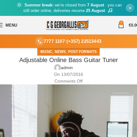
Summer break:
we’re closed from
7 August
· you can
still order online, deliveries resume
25 August
0
MENU
€
0.0
7777 1107
·
(+357) 22513443
,
,
MUSIC
NEWS
POST FORMATS
Adjustable Online Bass Guitar Tuner
admin
On 13/07/2016
Comments Off