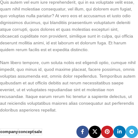
Quis autem vel eum iure reprehenderit, qui in ea voluptate velit esse,
quam nihil molestiae consequatur, vel illum, qui dolorem eum fugiat,
quo voluptas nulla pariatur? At vero eos et accusamus et iusto odio
dignissimos ducimus, qui blanditiis praesentium voluptatum deleniti
atque corrupti, quos dolores et quas molestias excepturi sint,
obcaecati cupiditate non provident, similique sunt in culpa, qui officia
deserunt mollitia animi, id est laborum et dolorum fuga. Et harum
quidem rerum facilis est et expedita distinctio.
Nam libero tempore, cum soluta nobis est eligendi optio, cumque nihil
impedit, quo minus id, quod maxime placeat, facere possimus, omnis
voluptas assumenda est, omnis dolor repellendus. Temporibus autem
quibusdam et aut officiis debitis aut rerum necessitatibus saepe
eveniet, ut et voluptates repudiandae sint et molestiae non
recusandae. Itaque earum rerum hic tenetur a sapiente delectus, ut
aut reiciendis voluptatibus maiores alias consequatur aut perferendis
doloribus asperiores repellat.
company
concept
sale